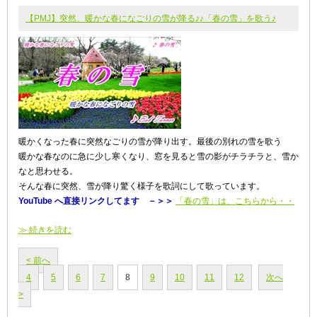
【PMJ】突然、暖かな春になごりの雪が降る♪♪「春の雪」を歌う♪
暖かくなった春に突然なごりの雪が降り出す。最後の別れの雪を歌う
暖かな春なのに急に少し寒くなり、窓を見ると雪の影がチラチラと、雪か
なと思わせる。
そんな春に突然、雪が降り驚く様子を歌詞にして歌っています。
YouTube へ直接リンクしてます －＞＞
「春の雪」は、こちらから・・
≫ 続きを読む
< 前へ
4
5
6
7
8
9
10
11
12
次へ
>