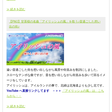
≫ 続きを読む
【PMJ】甘茶様の名曲「アイリッシュの風」を歌う♪昔過ごした想い
出の街♪
遠い昔過ごした街を想い出しながら風景や街並みを歌詞にしました。
スローなテンポな曲ですが、昔を想い出しながら街並みを歩いて回るイメ
ージをしています。
アイリッシュは、アイルランドの事で、北緯は北海道よりも少し北です。
YouTube へ直接リンクしてます －＞＞
「アイリッシュの風」は、こち
らから・・
≫ 続きを読む