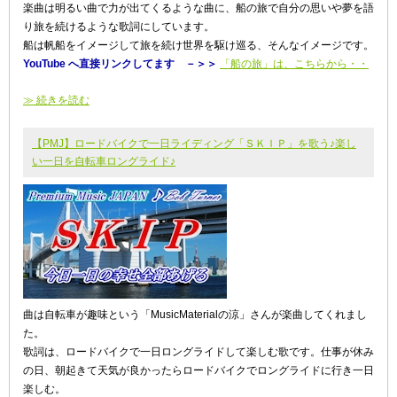
楽曲は明るい曲で力が出てくるような曲に、船の旅で自分の思いや夢を語
り旅を続けるような歌詞にしています。
船は帆船をイメージして旅を続け世界を駆け巡る、そんなイメージです。
YouTube へ直接リンクしてます －＞＞
「船の旅」は、こちらから・・
≫ 続きを読む
【PMJ】ロードバイクで一日ライディング「ＳＫＩＰ」を歌う♪楽し
い一日を自転車ロングライド♪
曲は自転車が趣味という「MusicMaterialの涼」さんが楽曲してくれまし
た。
歌詞は、ロードバイクで一日ロングライドして楽しむ歌です。仕事が休み
の日、朝起きて天気が良かったらロードバイクでロングライドに行き一日
楽しむ。