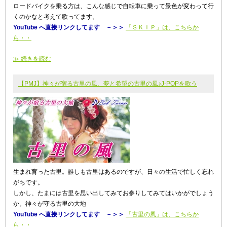
ロードバイクを乗る方は、こんな感じで自転車に乗って景色が変わって行
くのかなと考えて歌ってます。
YouTube へ直接リンクしてます －＞＞
「ＳＫＩＰ」は、こちらか
ら・・
≫ 続きを読む
【PMJ】神々が宿る古里の風、夢と希望の古里の風♪J-POPを歌う
生まれ育った古里。誰しも古里はあるのですが、日々の生活で忙しく忘れ
がちです。
しかし、たまには古里を思い出してみてお参りしてみてはいかがでしょう
か。神々が守る古里の大地
YouTube へ直接リンクしてます －＞＞
「古里の風」は、こちらか
ら・・