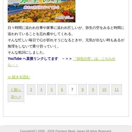
日々時間に追われ仕事や家事に追われ忙しいが、弥生の空をみると時間に
追われていることを忘れ癒やしてくれる。
そんな忙しい毎日で心が折れそうになるときや、元気が出ない時もあるが
無理をしないで乗り切っていく。
そんな歌詞にしました。
YouTube へ直接リンクしてます －＞＞
「弥生の空」は、こちらか
ら・・
≫ 続きを読む
< 前へ
3
4
5
6
7
8
9
10
11
次へ >
Copyright(C) 2008 - 2026 Premium Music Japan All rights Reserved.