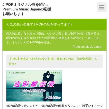
J-POPオリジナル曲を紹介。
Premium Music Japanの応援
お願いします
人気の高い楽曲でJ-POPの歌を作ってます♪
個人的に良いなと思った楽曲、センスの良い曲に歌詞を付けて歌を歌う。
昭和の歌が好きな方向け大人の雰囲気の楽曲をJ-POP曲として歌ってま
す。オリジナルのJ-POP曲を紹介。
Premium Music Japan
【PMJ】新曲J-POP曲♪彼女と彼氏、離ればなれの「遠距離恋愛」を
歌う♪
遠距離恋愛を歌いました。遠距離恋愛の経験がないので、勝手なイメージ