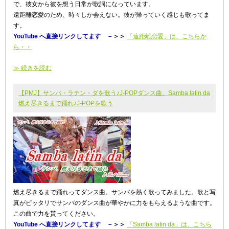
で、彼女から彼を想う日常が歌詞になっています。
遠距離恋愛のため、時々しか会えない。彼が帰っていく感じも歌ってま
す。
YouTube へ直接リンクしてます －＞＞
「遠距離恋愛」は、こちらか
ら・・
≫ 続きを読む
【PMJ】サンバ・ラテン・ダを歌う♪J-POPダンス曲、Samba latin da
燃え尽きるまで踊れ♪J-POPを歌う
燃え尽きるまで踊れってダンス曲。サンバを熱く歌ってみました。歌と写
真がピッタリでサンバのダンス曲が華やかに力をもらえるような曲です。
この曲で力を貰ってください。
YouTube へ直接リンクしてます －＞＞
「Samba latin da」は、こちら