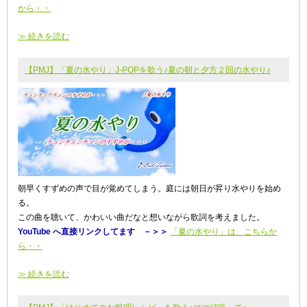
から・・
≫ 続きを読む
【PMJ】「夏の水やり」J-POPを歌う♪夏の朝と夕方２回の水やり♪
朝早くすずめの声で目が覚めてしまう。庭には朝日が昇り水やりを始め
る。
この曲を聴いて、かわいい曲だなと想いながら歌詞を考えました。
YouTube へ直接リンクしてます －＞＞
「夏の水やり」は、こちらか
ら・・
≫ 続きを読む